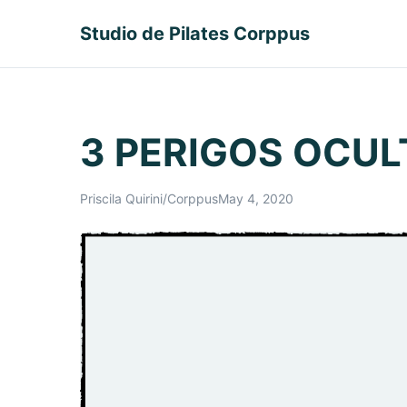
Studio de Pilates Corppus
3 PERIGOS OCU
Priscila Quirini/Corppus
May 4, 2020