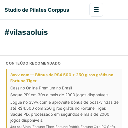
☰
Studio de Pilates Corppus
#vilasaoluis
CONTEÚDO RECOMENDADO
3vvv.com — Bônus de R$4.500 + 250 giros grátis no
Fortune Tiger
Cassino Online Premium no Brasil
Saque PIX em 30s e mais de 2000 jogos disponíveis
Jogue no 3vvv.com e aproveite bônus de boas-vindas de
até R$4.500 com 250 giros grátis no Fortune Tiger.
Saque PIX processado em segundos e mais de 2000
jogos disponíveis.
Jogos:
Slots (Fortune Tiger, Fortune Rabbit, Fortune Ox - PG Soft),