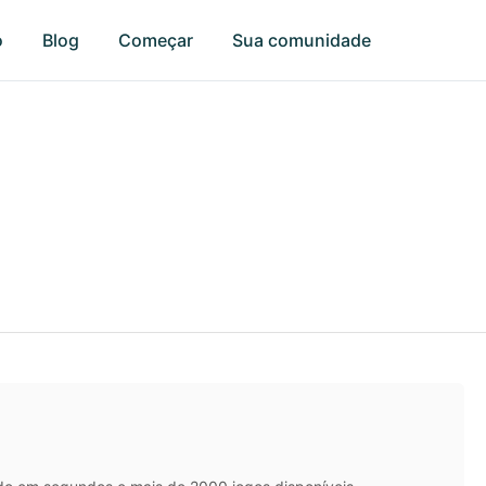
o
Blog
Começar
Sua comunidade