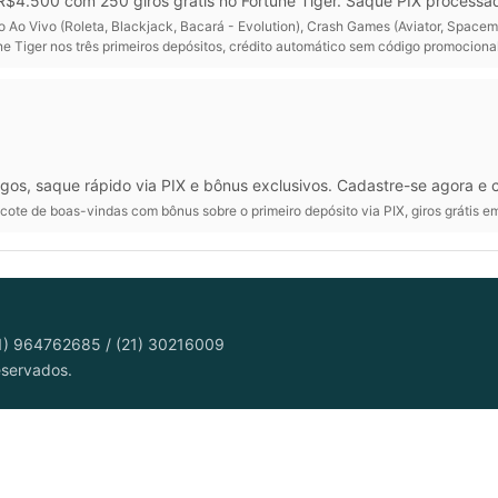
$4.500 com 250 giros grátis no Fortune Tiger. Saque PIX processa
no Ao Vivo (Roleta, Blackjack, Bacará - Evolution), Crash Games (Aviator, Spacem
e Tiger nos três primeiros depósitos, crédito automático sem código promociona
ogos, saque rápido via PIX e bônus exclusivos. Cadastre-se agora e
ote de boas-vindas com bônus sobre o primeiro depósito via PIX, giros grátis
(21) 964762685 / (21) 30216009
eservados.