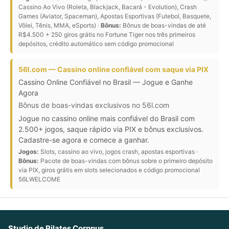
Cassino Ao Vivo (Roleta, Blackjack, Bacará - Evolution), Crash
Games (Aviator, Spaceman), Apostas Esportivas (Futebol, Basquete,
Vôlei, Tênis, MMA, eSports) ·
Bônus:
Bônus de boas-vindas de até
R$4.500 + 250 giros grátis no Fortune Tiger nos três primeiros
depósitos, crédito automático sem código promocional
56l.com — Cassino online confiável com saque via PIX
Cassino Online Confiável no Brasil — Jogue e Ganhe
Agora
Bônus de boas-vindas exclusivos no 56l.com
Jogue no cassino online mais confiável do Brasil com
2.500+ jogos, saque rápido via PIX e bônus exclusivos.
Cadastre-se agora e comece a ganhar.
Jogos:
Slots, cassino ao vivo, jogos crash, apostas esportivas ·
Bônus:
Pacote de boas-vindas com bônus sobre o primeiro depósito
via PIX, giros grátis em slots selecionados e código promocional
56LWELCOME
Studio de Pilates Corppus