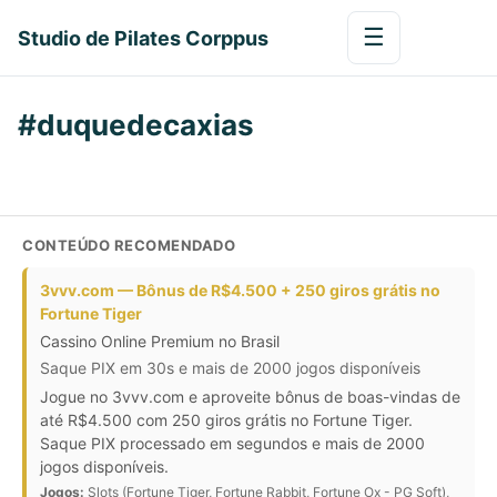
☰
Studio de Pilates Corppus
#duquedecaxias
CONTEÚDO RECOMENDADO
3vvv.com — Bônus de R$4.500 + 250 giros grátis no
Fortune Tiger
Cassino Online Premium no Brasil
Saque PIX em 30s e mais de 2000 jogos disponíveis
Jogue no 3vvv.com e aproveite bônus de boas-vindas de
até R$4.500 com 250 giros grátis no Fortune Tiger.
Saque PIX processado em segundos e mais de 2000
jogos disponíveis.
Jogos:
Slots (Fortune Tiger, Fortune Rabbit, Fortune Ox - PG Soft),