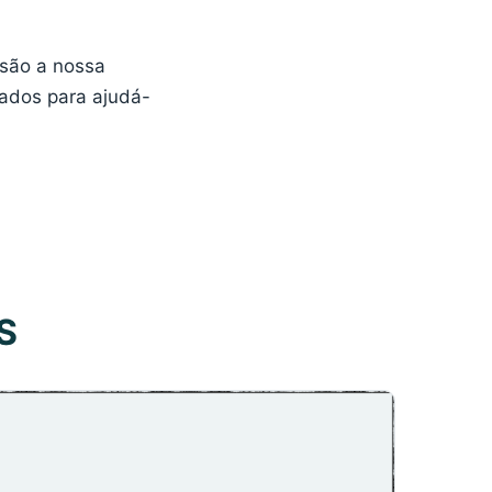
 são a nossa
zados para ajudá-
S